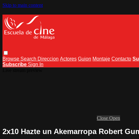
Skip to main content
Browse
Search
Direccion
Actores
Guion
Montaje
Contacto
Su
Subscribe
Sign In
Live stream preview
Close
Open
2x10 Hazte un Akemarropa Robert Gu