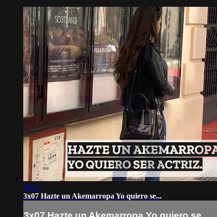
03:17
3x07 Hazte un Akemarropa Yo quiero se...
3x07 Hazte un Akemarropa Yo quiero se...