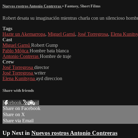
Nuevos rostros Antonio Contreras
•
Fantasy
,
Short Films
Robert desata su imaginación mientras charla con un silencioso hombre
Tags
Hazte un Akemarropa
,
Miguel Garnú
,
José Torregrosa
,
Elena Kunits
Cast
Miguel Garnú
Robert Gump
Pablo Mójica
Hombre bata blanca
Antonio Contreras
Hombre de traje
Crew
José Torregrosa
director
José Torregrosa
writer
Elena Kunitsyna
ayd direccion
Share with friends
Facebook
X
Email
Share on Facebook
Share on X
Share via Email
Up Next in
Nuevos rostros Antonio Contreras