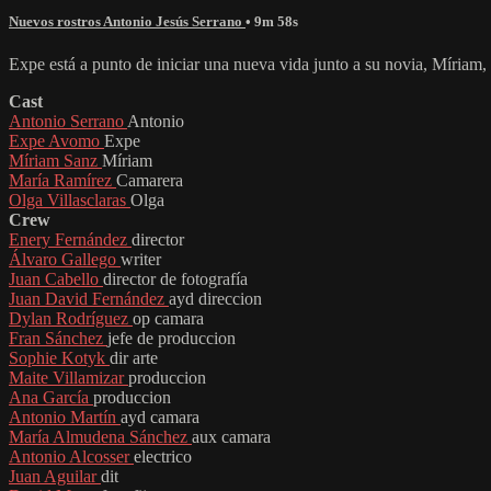
Nuevos rostros Antonio Jesús Serrano
• 9m 58s
Expe está a punto de iniciar una nueva vida junto a su novia, Míriam
Cast
Antonio Serrano
Antonio
Expe Avomo
Expe
Míriam Sanz
Míriam
María Ramírez
Camarera
Olga Villasclaras
Olga
Crew
Enery Fernández
director
Álvaro Gallego
writer
Juan Cabello
director de fotografía
Juan David Fernández
ayd direccion
Dylan Rodríguez
op camara
Fran Sánchez
jefe de produccion
Sophie Kotyk
dir arte
Maite Villamizar
produccion
Ana García
produccion
Antonio Martín
ayd camara
María Almudena Sánchez
aux camara
Antonio Alcosser
electrico
Juan Aguilar
dit