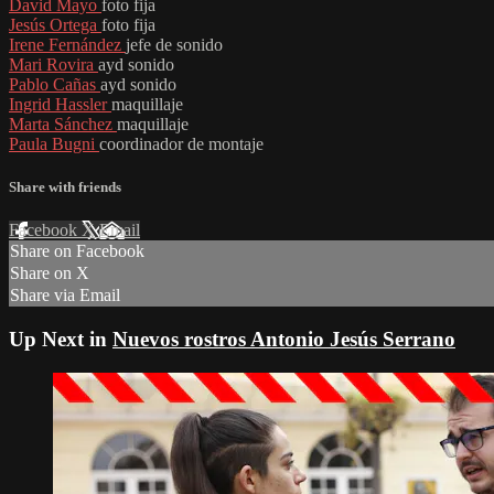
David Mayo
foto fija
Jesús Ortega
foto fija
Irene Fernández
jefe de sonido
Mari Rovira
ayd sonido
Pablo Cañas
ayd sonido
Ingrid Hassler
maquillaje
Marta Sánchez
maquillaje
Paula Bugni
coordinador de montaje
Share with friends
Facebook
X
Email
Share on Facebook
Share on X
Share via Email
Up Next in
Nuevos rostros Antonio Jesús Serrano