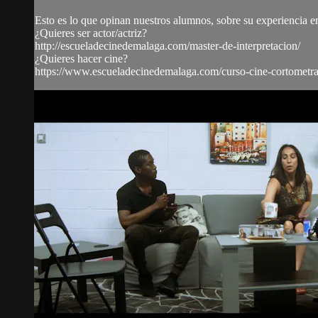
Esto es lo que opinan nuestros alumnos, sobre su experiencia en
¿Quieres ser actor/actriz?
http://escueladecinedemalaga.com/master-de-interpretacion/
¿Quieres hacer cine?
https://www.escueladecinedemalaga.com/curso-cine-cortometra