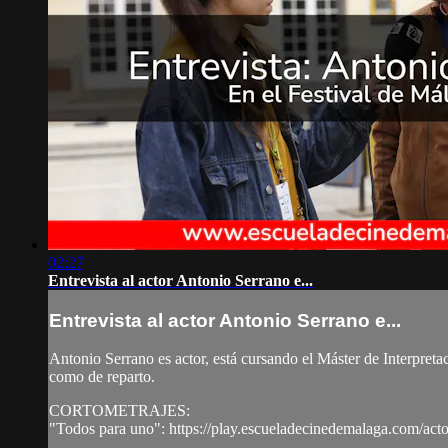
02:27
Entrevista al actor Antonio Serrano e...
Entrevista al actor Antonio Serrano e...
Antonio Serrano es actor, está cursando el Máster de Interpret
como de reparto.
CORTOMETRAJES:
"Todos para uno": https://play.escueladecinedemalaga.com/actor