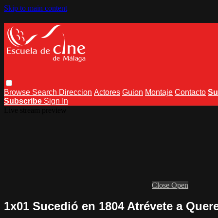
Skip to main content
Browse
Search
Direccion
Actores
Guion
Montaje
Contacto
Su
Subscribe
Sign In
Live stream preview
Close
Open
1x01 Sucedió en 1804 Atrévete a Quer