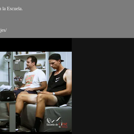
 la Escuela.
jes/