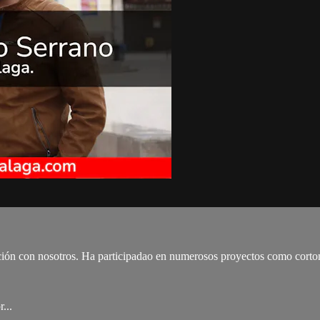
ación con nosotros. Ha participadao en numerosos proyectos como cortome
...