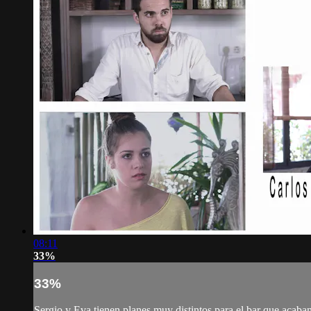
08:11
33%
33%
Sergio y Eva tienen planes muy distintos para el bar que acaba