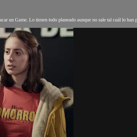
racar un Game. Lo tienen todo planeado aunque no sale tal cuál lo han 