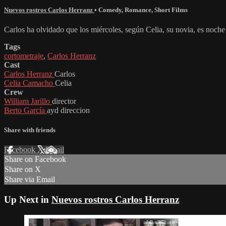
Nuevos rostros Carlos Herranz
•
Comedy
,
Romance
,
Short Films
Carlos ha olvidado que los miércoles, según Celia, su novia, es noch
Tags
cortometraje
,
Carlos Herranz
Cast
Carlos Herranz
Carlos
Celia Camacho
Celia
Crew
William Jarillo
director
Berto García
ayd direccion
Share with friends
Facebook
X
Email
Share on Facebook
Share on X
Share via Email
Up Next in
Nuevos rostros Carlos Herranz