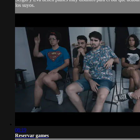
los suyos.
08:19
Reservar games