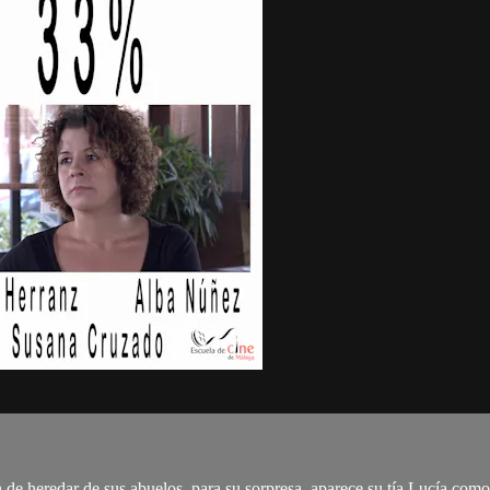
n de heredar de sus abuelos, para su sorpresa, aparece su tía Lucía com