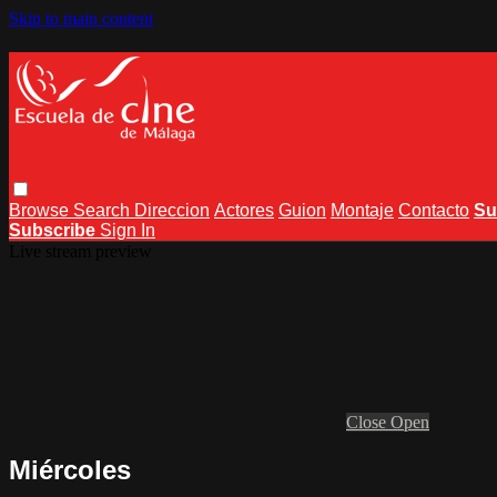
Skip to main content
Browse
Search
Direccion
Actores
Guion
Montaje
Contacto
Su
Subscribe
Sign In
Live stream preview
Close
Open
Miércoles