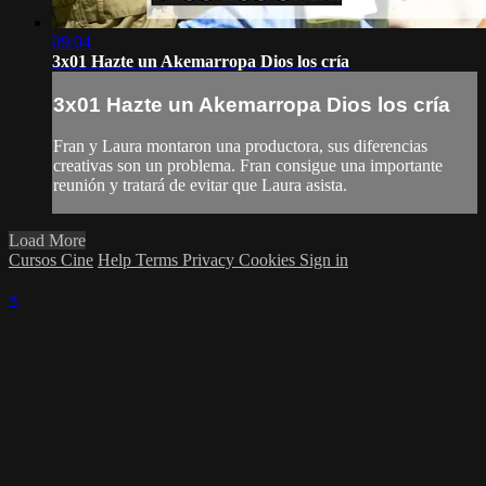
09:04
3x01 Hazte un Akemarropa Dios los cría
3x01 Hazte un Akemarropa Dios los cría
Fran y Laura montaron una productora, sus diferencias
creativas son un problema. Fran consigue una importante
reunión y tratará de evitar que Laura asista.
Load More
Cursos Cine
Help
Terms
Privacy
Cookies
Sign in
×