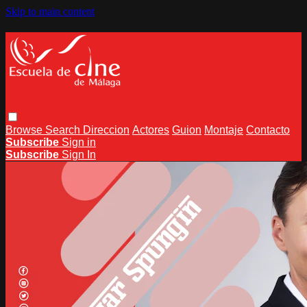
Skip to main content
Browse
Search
Direccion
Actores
Guion
Montaje
Contacto
Subscribe
Sign in
Subscribe
Sign In