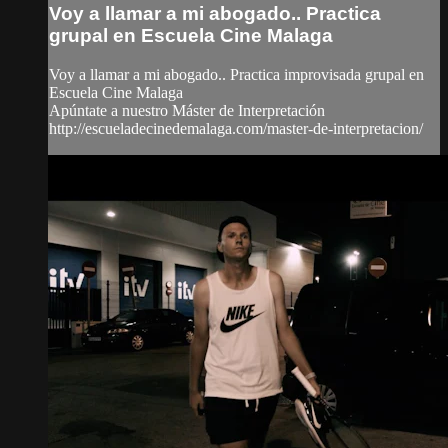
Voy a llamar a mi abogado.. Practica
grupal en Escuela Cine Malaga
Voy a llamar a mi abogado.. Practica improvisada grupal en
Escuela Cine Malaga
Apúntate a nuestro Máster de Interpretación
http://escueladecinedemalaga.com/master-de-interpretacion/