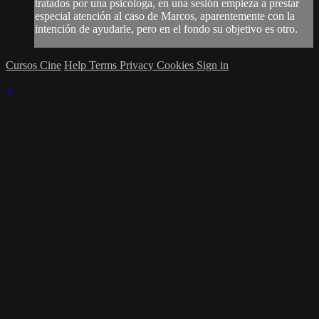
tratados por una psicóloga, en una sesión empieza a prestar
especial atención al caso de Marcos, aparentemente con la
intención de ayudarle, pero en el fondo su objetivo es otro.
Cursos Cine
Help
Terms
Privacy
Cookies
Sign in
×