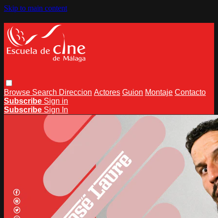
Skip to main content
Browse
Search
Direccion
Actores
Guion
Montaje
Contacto
Subscribe
Sign in
Subscribe
Sign In