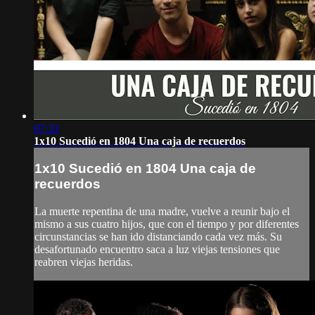
07:33
1x10 Sucedió en 1804 Una caja de recuerdos
1x10 Sucedió en 1804 Una caja de
recuerdos
La muerte repentina de una madre, vuelve a reunir bajo el
mismo a sus cuatro hijos, que con el tiempo y por diferentes
circunstancias se han ido distanciando cada vez más. Su
desafortunado encuentro saca a luz viejas tensiones que
reabren viejas heridas.