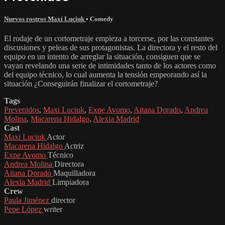
Nuevos rostros Maxi Luciuk
•
Comedy
El rodaje de un cortometraje empieza a torcerse, por las constantes
discusiones y peleas de sus protagonistas. La directora y el resto del
equipo en un intento de arreglar la situación, consiguen que se
vayan revelando una serie de intimidades tanto de los actores como
del equipo técnico, lo cual aumenta la tensión empeorando así la
situación ¿Conseguirán finalizar el cortometraje?
Tags
Prevenidos
,
Maxi Luciuk
,
Expe Avomo
,
Aitana Dorado
,
Andrea
Molina
,
Macarena Hidalgo
,
Alexia Madrid
Cast
Maxi Luciuk
Actor
Macarena Hidalgo
Actriz
Expe Avomo
Técnico
Andrea Molina
Directora
Aitana Dorado
Maquilladora
Alexia Madrid
Limpiadora
Crew
Paula Jiménez
director
Pepe López
writer