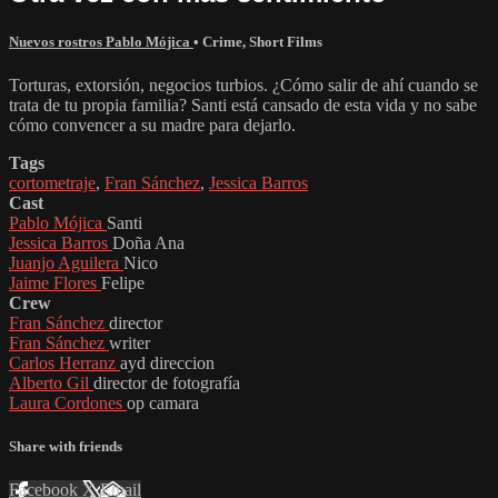
Nuevos rostros Pablo Mójica
•
Crime
,
Short Films
Torturas, extorsión, negocios turbios. ¿Cómo salir de ahí cuando se
trata de tu propia familia? Santi está cansado de esta vida y no sabe
cómo convencer a su madre para dejarlo.
Tags
cortometraje
,
Fran Sánchez
,
Jessica Barros
Cast
Pablo Mójica
Santi
Jessica Barros
Doña Ana
Juanjo Aguilera
Nico
Jaime Flores
Felipe
Crew
Fran Sánchez
director
Fran Sánchez
writer
Carlos Herranz
ayd direccion
Alberto Gil
director de fotografía
Laura Cordones
op camara
Share with friends
Facebook
X
Email