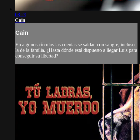
08:29
Cain
Cain
En algunos círculos las cuentas se saldan con sangre, incluso
la de la familia. ¿Hasta dónde está dispuesto a llegar Luis para
conseguir su libertad?