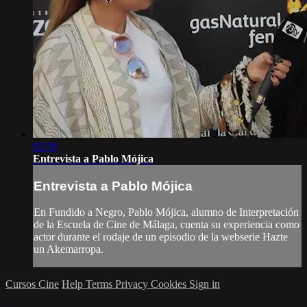
02:39
Entrevista a Pablo Mójica
Entrevista a Pablo Mójica
En Fundido a Negro, Pablo Mójica, alumno de Interpretación
de la Escuela de Cine de Málaga, cuenta su experiencia como
actor durante el rodaje de un episodio de la webserie Hazte
un Akemarropa.
Cursos Cine
Help
Terms
Privacy
Cookies
Sign in