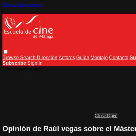
Skip to main content
Browse
Search
Direccion
Actores
Guion
Montaje
Contacto
Su
Subscribe
Sign In
Live stream preview
Close
Open
Opinión de Raúl vegas sobre el Máster