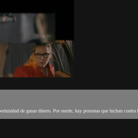
portunidad de ganar dinero. Por suerte, hay personas que luchan contra