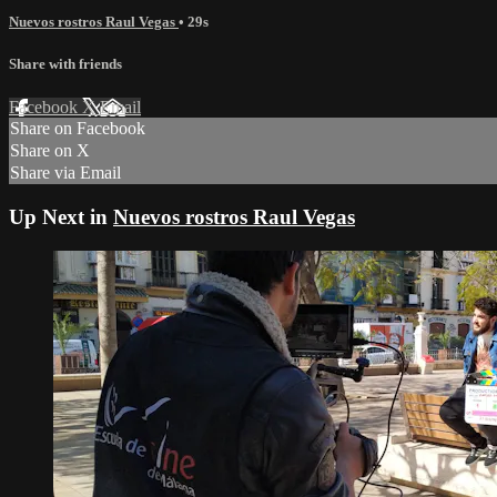
Nuevos rostros Raul Vegas
• 29s
Share with friends
Facebook
X
Email
Share on Facebook
Share on X
Share via Email
Up Next in
Nuevos rostros Raul Vegas