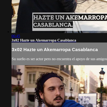
06:45
3x02 Hazte un Akemarropa Casablanca
3x02 Hazte un Akemarropa Casablanca
Su sueño es ser actor pero no encuentra el apoyo de sus amigos,