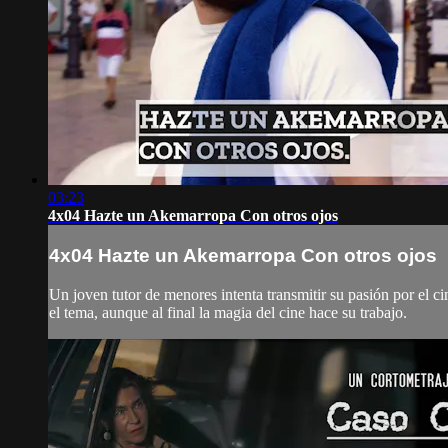
03:23
4x04 Hazte un Akemarropa Con otros ojos
4x04 Hazte un Akemarropa Con otros ojos
Un joven tutor de menores intenta transmitir su pasión por el c
el tema, aunque al final la magia del cine hace su trabajo.