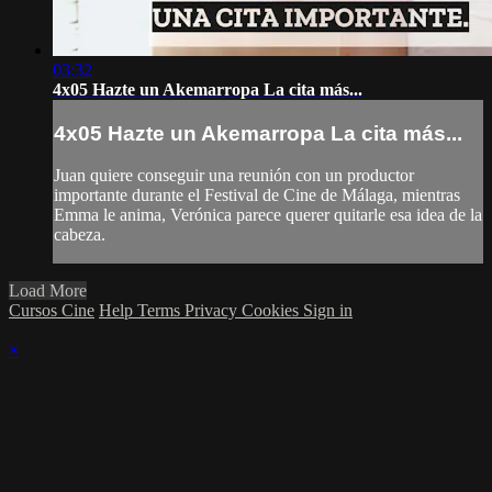
03:32
4x05 Hazte un Akemarropa La cita más...
4x05 Hazte un Akemarropa La cita más...
Juan quiere conseguir una reunión con un productor
importante durante el Festival de Cine de Málaga, mientras
Emma le anima, Verónica parece querer quitarle esa idea de la
cabeza.
Load More
Cursos Cine
Help
Terms
Privacy
Cookies
Sign in
×