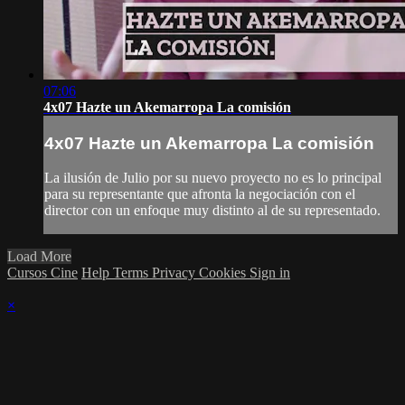
07:06
4x07 Hazte un Akemarropa La comisión
4x07 Hazte un Akemarropa La comisión
La ilusión de Julio por su nuevo proyecto no es lo principal
para su representante que afronta la negociación con el
director con un enfoque muy distinto al de su representado.
Load More
Cursos Cine
Help
Terms
Privacy
Cookies
Sign in
×