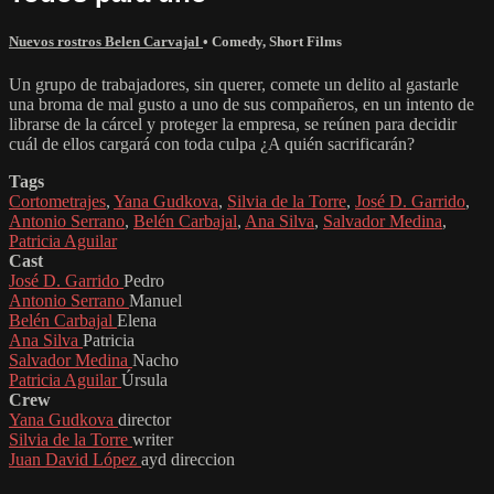
Nuevos rostros Belen Carvajal
•
Comedy
,
Short Films
Un grupo de trabajadores, sin querer, comete un delito al gastarle
una broma de mal gusto a uno de sus compañeros, en un intento de
librarse de la cárcel y proteger la empresa, se reúnen para decidir
cuál de ellos cargará con toda culpa ¿A quién sacrificarán?
Tags
Cortometrajes
,
Yana Gudkova
,
Silvia de la Torre
,
José D. Garrido
,
Antonio Serrano
,
Belén Carbajal
,
Ana Silva
,
Salvador Medina
,
Patricia Aguilar
Cast
José D. Garrido
Pedro
Antonio Serrano
Manuel
Belén Carbajal
Elena
Ana Silva
Patricia
Salvador Medina
Nacho
Patricia Aguilar
Úrsula
Crew
Yana Gudkova
director
Silvia de la Torre
writer
Juan David López
ayd direccion