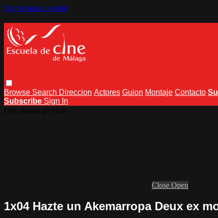
Skip to main content
Browse
Search
Direccion
Actores
Guion
Montaje
Contacto
Su
Subscribe
Sign In
Live stream preview
Close
Open
1x04 Hazte un Akemarropa Deux ex mo