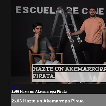
02:42
2x06 Hazte un Akemarropa Pirata
2x06 Hazte un Akemarropa Pirata