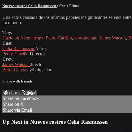
Nuevos rostros Celia Rasmussen
•
Short Films
Una actriz cansada de los mismos papeles insignificantes se encuentr
incómodo.
Tags
Hazte un Akemarropa
,
Pedro Carrillo
,
cortometraje
,
James Watson
,
B
Cast
Celia Rasmussen
Actriz
Pedro Carrillo
Director
Crew
James Watson
director
Berto García
ayd direccion
Share with friends
Facebook
X
Email
Share on Facebook
Share on X
Share via Email
Up Next in
Nuevos rostros Celia Rasmussen