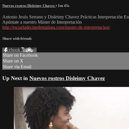
Nuevos rostros Disleimy Chavez
• 1m 45s
Antonio Jesús Serrano y Disleimy Chavez Prácticas Interpretación E
Apúntate a nuestro Máster de Interpretación
http://escueladecinedemalaga.com/master-de-interpretacion/
Share with friends
Facebook
X
Email
Share on Facebook
Share on X
Share via Email
Up Next in
Nuevos rostros Disleimy Chavez