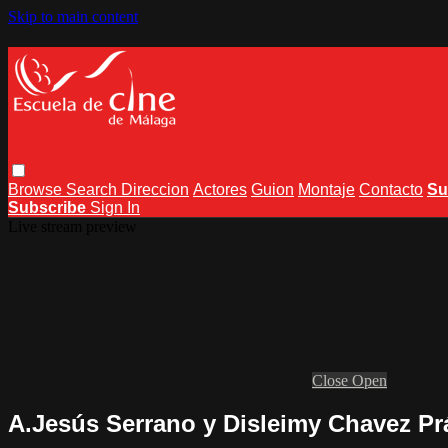
Skip to main content
Browse
Search
Direccion
Actores
Guion
Montaje
Contacto
Su
Subscribe
Sign In
Live stream preview
Close
Open
A.Jesús Serrano y Disleimy Chavez Prá