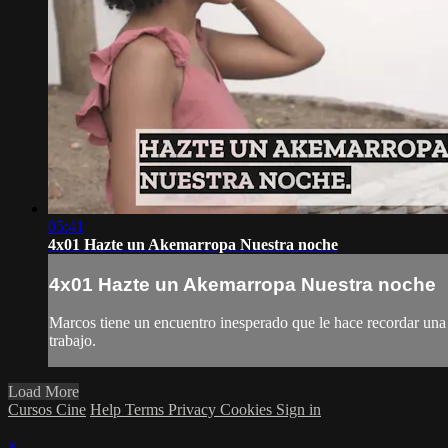
05:41
4x01 Hazte un Akemarropa Nuestra noche
4x01 Hazte un Akemarropa Nuestra noche
Marcos tiene un encuentro inesperado que le hace recordar una
trabajo.
Load More
Cursos Cine
Help
Terms
Privacy
Cookies
Sign in
×