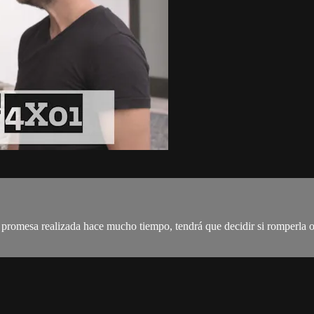
 promesa realizada hace mucho tiempo, tendrá que decidir si romperla o