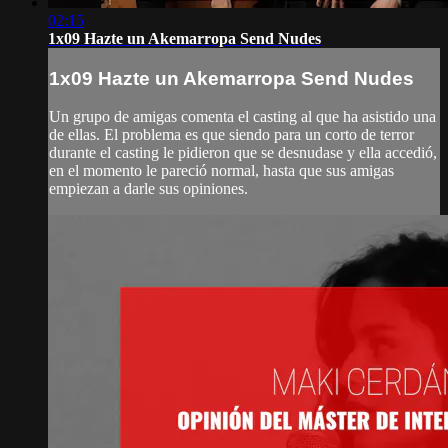
02:15
1x09 Hazte un Akemarropa Send Nudes
1x09 Hazte un Akemarropa Send Nudes
Un grupo de amigas comenta el casting al que ha asistido una
de ellas. El problema es que siendo para un corto de terror
durante el casting le pidieron que se desnudase y ella accedió,
en el momento le pareció normal, hasta que sus amigas
empiezan a darle sus opiniones.