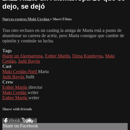
dejo, se dejó
Nuevos rostros Maki Cerdan
•
Short Films
Tras otro rechazo en un casting la amiga de Marta está a punto de
abandonar su carrera de actriz, pero Marta consigue que cambie de
opinión y continúe su lucha.
Tags
Hazte un Akemarropa
,
Esther Martín
,
Elena Kunitsyna
,
Maki
Cerdán
,
Judit Bayón
Cast
Maki Cerdán-Niell
Marta
Judit Bayón
Judit
Crew
Esther Martín
director
Maki Cerdán
writer
Esther Martín
writer
Share with friends
Facebook
X
Email
Share on Facebook