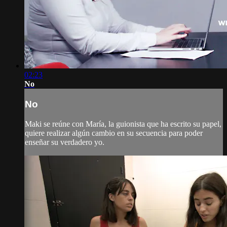
02:23
No
No
Maki se reúne con María, la guionista que ha escrito su papel,
quiere realizar algún cambio en su secuencia para poder
enseñar su verdadero yo.