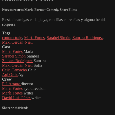
Nuevos rostros María Fortes
•
Comedy
,
Short Films
Fiesta de amigas en la playa, rencillas entre ellas y alguna bebida
sorpresa.
Tags
cortometraje
,
María Fortes
,
Sarabel Simón
,
Zamara Rodríguez
,
Maki Cerdán-Niell
Cast
María Fortes
María
Sarabel Simón
Sarabel
Zamara Rodríguez
Zamara
Maki Cerdán-Niell
Sofía
Celia Camacho
Celia
Agi Ortiz
Agi
Crew
F.J. Arranz
director
María Fortes
ayd direccion
María Fortes
writer
David Luis Pérez
writer
Share with friends