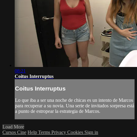
08:21
Coitus Interruptus
Coitus Interruptus
Lo que iba a ser una noche de chicas es un intento de Marcos
para recuperar a su novia. Una serie de invitados sorpresa está
a punto de estropear la estrategia de Marcos.
Load More
Cursos Cine
Help
Terms
Privacy
Cookies
Sign in