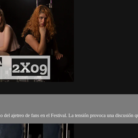
 del ajetreo de fans en el Festival. La tensión provoca una discusión 