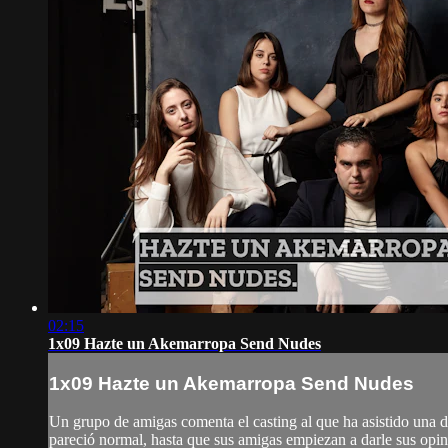
02:15
1x09 Hazte un Akemarropa Send Nudes
1x09 Hazte un Akemarropa Send Nudes
Un grupo de amigas comenta el casting al que ha asistido una de
pareció normal, hasta que sus amigas empiezan a darle sus opin