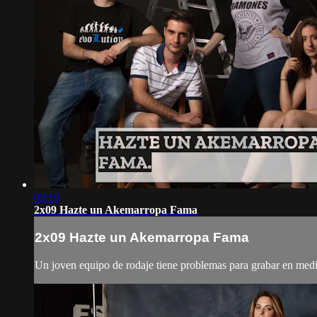
03:19
2x09 Hazte un Akemarropa Fama
2x09 Hazte un Akemarropa Fama
Un joven equipo de rodaje tiene problemas para grabar en medio