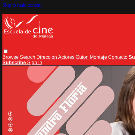
Skip to main content
Browse
Search
Direccion
Actores
Guion
Montaje
Contacto
Su
Subscribe
Sign In