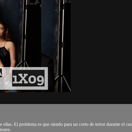
 ellas. El problema es que siendo para un corto de terror durante el cas
iones.