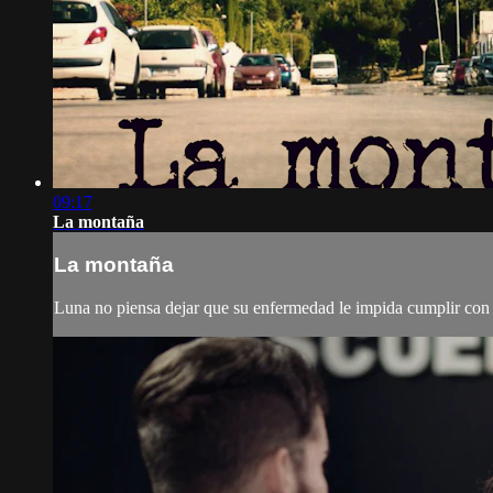
09:17
La montaña
La montaña
Luna no piensa dejar que su enfermedad le impida cumplir con s