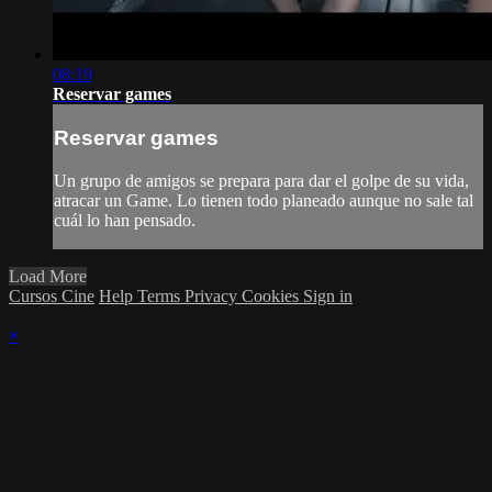
08:19
Reservar games
Reservar games
Un grupo de amigos se prepara para dar el golpe de su vida,
atracar un Game. Lo tienen todo planeado aunque no sale tal
cuál lo han pensado.
Load More
Cursos Cine
Help
Terms
Privacy
Cookies
Sign in
×