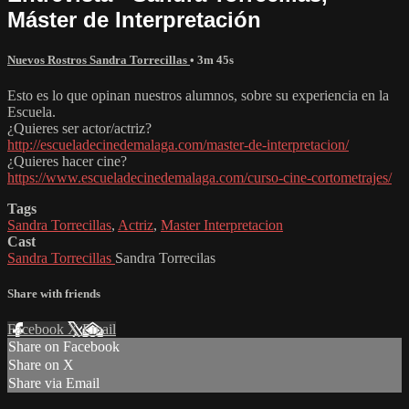
Máster de Interpretación
Nuevos Rostros Sandra Torrecillas
• 3m 45s
Esto es lo que opinan nuestros alumnos, sobre su experiencia en la
Escuela.
¿Quieres ser actor/actriz?
http://escueladecinedemalaga.com/master-de-interpretacion/
¿Quieres hacer cine?
https://www.escueladecinedemalaga.com/curso-cine-cortometrajes/
Tags
Sandra Torrecillas
,
Actriz
,
Master Interpretacion
Cast
Sandra Torrecillas
Sandra Torrecilas
Share with friends
Facebook
X
Email
Share on Facebook
Share on X
Share via Email