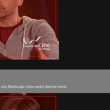
con Mindscape como mejor director novel.