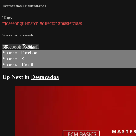
Destacados
•
Educational
Tags
#joseenriquemarch #director #masterclass
Share with friends
Facebook
X
Email
Share on Facebook
Share on X
Share via Email
Up Next in
Destacados