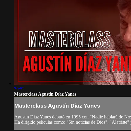
39:52
Masterclass Agustín Díaz Yanes
Masterclass Agustín Díaz Yanes
Agustín Díaz Yanes debutó en 1995 con "Nadie hablará de N
Ha dirigido películas como: "Sin noticias de Dios", "Alatriste" 