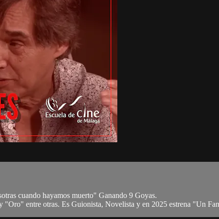
osotras cuando hayamos muerto" Ganando 9 Goyas.
y "Oro" entre otras. Es Guionista, Novelista y en 2025 estrena "Un Fanta