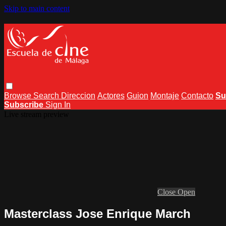
Skip to main content
Browse
Search
Direccion
Actores
Guion
Montaje
Contacto
Su
Subscribe
Sign In
Live stream preview
Close
Open
Masterclass Jose Enrique March