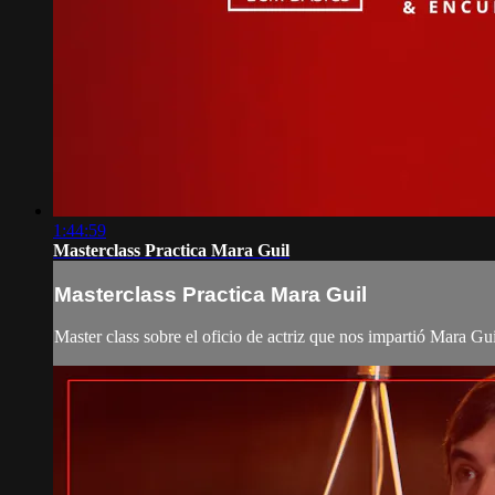
1:44:59
Masterclass Practica Mara Guil
Masterclass Practica Mara Guil
Master class sobre el oficio de actriz que nos impartió Mara Gu