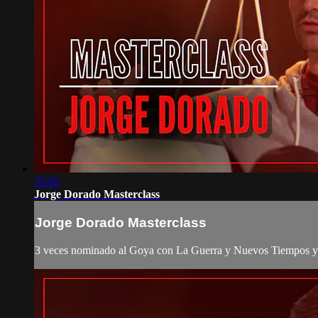
35:02
Jorge Dorado Masterclass
Jorge Dorado Masterclass
3 veces nominado al Goya con La Guerra y Nuevos Tiempos y 