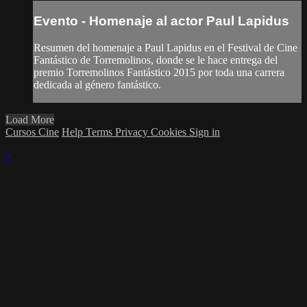
Evento - Homenaje al actor Paul Lapidus
Resumen del homenaje a Paul Lapidus en el Festival de Cine
Fantástico de Torremolinos, donde se le hace entrega del
premio Torremolinos Fantástico 2015 por toda una carrera
dedicada al género fantástico.
Load More
Cursos Cine
Help
Terms
Privacy
Cookies
Sign in
×