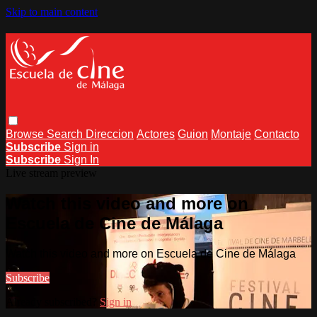
Skip to main content
Browse
Search
Direccion
Actores
Guion
Montaje
Contacto
Subscribe
Sign in
Subscribe
Sign In
Live stream preview
Watch this video and more on
Escuela de Cine de Málaga
Watch this video and more on Escuela de Cine de Málaga
Subscribe
Already subscribed?
Sign in