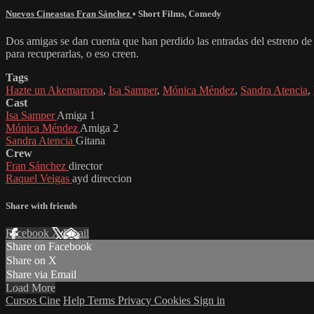
Nuevos Cineastas Fran Sánchez
•
Short Films
,
Comedy
Dos amigas se dan cuenta que han perdido las entradas del estreno de u
para recuperarlas, o eso creen.
Tags
Hazte un Akemarropa
,
Isa Samper
,
Mónica Méndez
,
Sandra Atencia
,
Cast
Isa Samper
Amiga 1
Mónica Méndez
Amiga 2
Sandra Atencia
Gitana
Crew
Fran Sánchez
director
Raquel Veigas
ayd direccion
Share with friends
Facebook
X
Email
Share on Facebook
Share on X
Share via Email
Load More
Cursos Cine
Help
Terms
Privacy
Cookies
Sign in