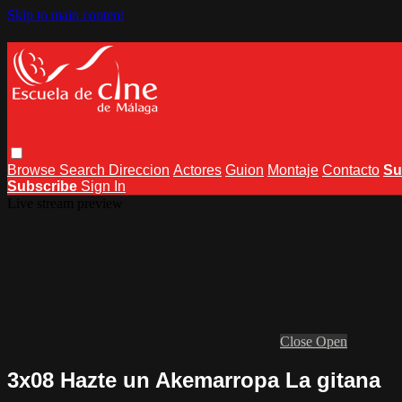
Skip to main content
Browse
Search
Direccion
Actores
Guion
Montaje
Contacto
Su
Subscribe
Sign In
Live stream preview
Close
Open
3x08 Hazte un Akemarropa La gitana