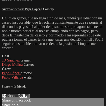
Nuevos cineastas Pepe López
•
Comedy
Un joven gamer, que no llega a fin de mes, tendrá que lidiar con un
casero insoportable, que le reclama constantemente que se ponga al
día con los pagos del alquiler del piso, nuestro protagonista tiene un
noble motivo por el cual no está cumpliendo con los pagos, pero
dada la insistencia del casero y por miedo a las represalias que éste
pudiera tomar, el gamer tendrá que tomar una decisión difícil ¿Podrá
seguir con su noble motivo o cederá a la presión del imponente
casero?
Cast
JD Sánchez
Gamer
Diego Molina
Casero
Crew
Pepe López
director
Pablo Villalba
writer
Share with friends
Facebook
X
Email
Share on Facebook
Share on X