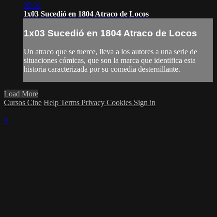
08:10
1x03 Sucedió en 1804 Atraco de Locos
1x03 Sucedió en 1804 Atraco de Locos
Un atraco que se tuerce, lleva a los autores a una serie de
situaciones cómicas, que son la marca que identifica esta
historia caracterizada por su comedia desternillante.
Load More
Cursos Cine
Help
Terms
Privacy
Cookies
Sign in
×