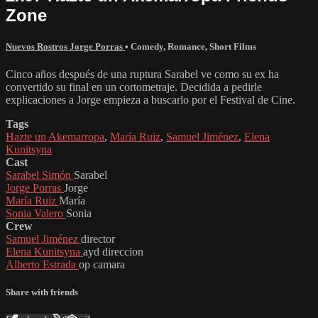
Zone
Nuevos Rostros Jorge Porras
•
Comedy
,
Romance
,
Short Films
Cinco años después de una ruptura Sarabel ve como su ex ha
convertido su final en un cortometraje. Decidida a pedirle
explicaciones a Jorge empieza a buscarlo por el Festival de Cine.
Tags
Hazte un Akemarropa
,
María Ruiz
,
Samuel Jiménez
,
Elena
Kunitsyna
Cast
Sarabel Simón
Sarabel
Jorge Porras
Jorge
María Ruiz
María
Sonia Valero
Sonia
Crew
Samuel Jiménez
director
Elena Kunitsyna
ayd direccion
Alberto Estrada
op camara
Share with friends