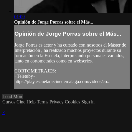
01:09
Opinión de Jorge Porras sobre el Más...
Opinión de Jorge Porras sobre el Más...
Jorge Porras es actor y ha cursado con nosotros el Máster de
Interpretación , ha realizado muchos proyectos durante su
formación en la Escuela, interpretando personajes variados,
tanto en cortometrajes como en webseries.
CORTOMETRAJES:
«Teletuby»:
https://play.escueladecinedemalaga.com/videos/co...
Load More
Cursos Cine
Help
Terms
Privacy
Cookies
Sign in
×