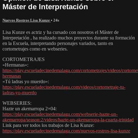
Máster de Interpretación
Nuevos Rostros Lisa Kunze
• 24s
Lisa Kunze es actriz y ha cursado con nosotros el Máster de
Interpretación , ha realizado muchos proyectos durante su formación
en la Escuela, interpretando personajes variados, tanto en
cortometrajes como en webseries.
CORTOMETRAJES
«Hermanas»:
https://play.escueladecinedemalaga.com/cortometrajes/videos/cortomet
hermanas
«Tú ladras yo muerdo»:
https://play.escueladecinedemalaga.com/videos/cortometraje-tu-
ladras-yo-muerdo
WEBSERIES:
Hazte un akemarropa 2×04:
https://play.escueladecinedemalaga.com/webserie-hazte-un-
akemarropa/season:2/videos/hazte-un-akemarropa-la-cuarta-trinidad
Link para ver todos los trabajos de Lisa Kunze:
https://play.escueladecinedemalaga.com/nuevos-rostros-lisa-kunze