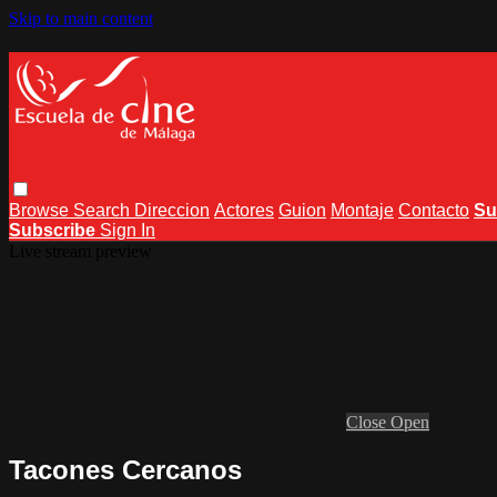
Skip to main content
Browse
Search
Direccion
Actores
Guion
Montaje
Contacto
Su
Subscribe
Sign In
Live stream preview
Close
Open
Tacones Cercanos