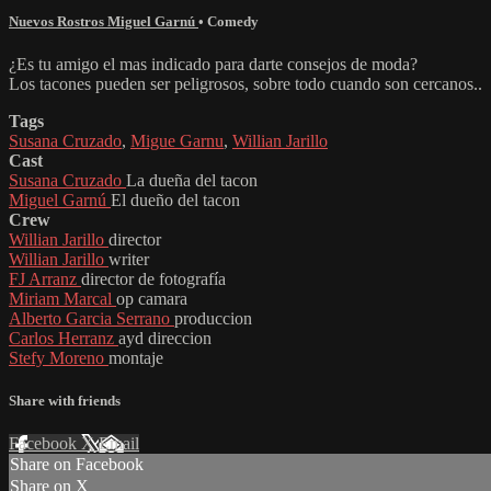
Nuevos Rostros Miguel Garnú
•
Comedy
¿Es tu amigo el mas indicado para darte consejos de moda?
Los tacones pueden ser peligrosos, sobre todo cuando son cercanos..
Tags
Susana Cruzado
,
Migue Garnu
,
Willian Jarillo
Cast
Susana Cruzado
La dueña del tacon
Miguel Garnú
El dueño del tacon
Crew
Willian Jarillo
director
Willian Jarillo
writer
FJ Arranz
director de fotografía
Miriam Marcal
op camara
Alberto Garcia Serrano
produccion
Carlos Herranz
ayd direccion
Stefy Moreno
montaje
Share with friends
Facebook
X
Email
Share on Facebook
Share on X