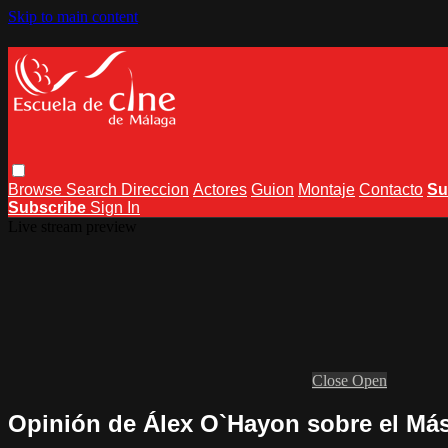
Skip to main content
Browse
Search
Direccion
Actores
Guion
Montaje
Contacto
Su
Subscribe
Sign In
Live stream preview
Close
Open
Opinión de Álex O`Hayon sobre el Mást