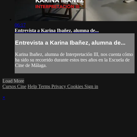
06:17
Entrevista a Karina Ibañez, alumna de...
Entrevista a Karina Ibañez, alumna de...
Karina Ibañez, alumna de Interpretación III, nos cuenta cómo
ha sido su recorrido durante estos tres años en la Escuela de
Cine de Málaga.
Load More
Cursos Cine
Help
Terms
Privacy
Cookies
Sign in
×