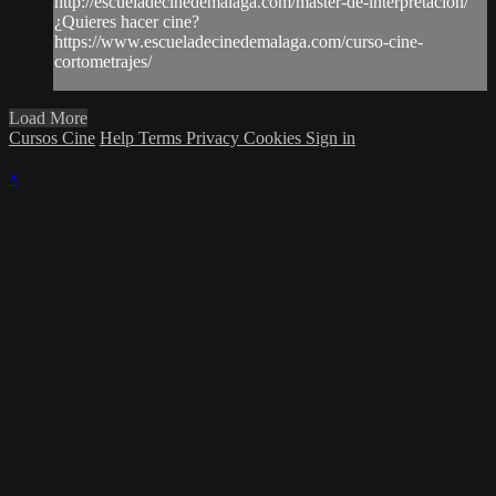
http://escueladecinedemalaga.com/master-de-interpretacion/
¿Quieres hacer cine?
https://www.escueladecinedemalaga.com/curso-cine-
cortometrajes/
Load More
Cursos Cine
Help
Terms
Privacy
Cookies
Sign in
×