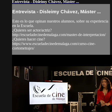
Entrevista - Disleimy Chávez, Máster ...
Entrevista - Disleimy Chávez, Máster ...
Esto es lo que opinan nuestros alumnos, sobre su experiencia
en la Escuela.
¿Quieres ser actor/actriz?
http://escueladecinedemalaga.com/master-de-interpretacion/
¿Quieres hacer cine?
https://www.escueladecinedemalaga.com/curso-cine-
cortometrajes/