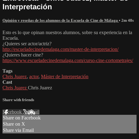
Interpretación
Opinión y reseñas de los alumnos de la Escuela de Cine de Málaga
• 2m 48s
Esto es lo que opinan nuestros alumnos, sobre su experiencia en la
Escuela.
¿Quieres ser actor/actriz?
http://escueladecinedemalaga.com/master-de-interpretacion/
¿Quieres hacer cine?
https://www.escueladecinedemalaga.com/curso-cine-cortometrajes/
Tags
Chris Juarez
,
actor
,
Máster de Interpretación
Cast
Chris Juarez
Chris Juarez
Share with friends
Facebook
X
Email
Share on Facebook
Share on X
Share via Email