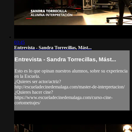
03:45
Entrevista - Sandra Torrecillas, Mást...
Entrevista - Sandra Torrecillas, Mást...
Esto es lo que opinan nuestros alumnos, sobre su experiencia
en la Escuela.
¿Quieres ser actor/actriz?
http://escueladecinedemalaga.com/master-de-interpretacion/
¿Quieres hacer cine?
https://www.escueladecinedemalaga.com/curso-cine-
cortometrajes/