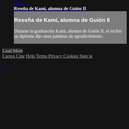
00:28
Reseña de Kami, alumna de Guión II
Reseña de Kami, alumna de Guión II
Durante la graduación Kami, alumna de Guión II, al recibir
su diploma dijo unas palabras de agradecimiento.
Load More
Cursos Cine
Help
Terms
Privacy
Cookies
Sign in
×