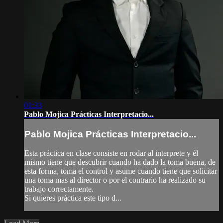
01:33
Pablo Mojica Prácticas Interpretacio...
Pablo Mojica Prácticas Interpretacio...
Esta práctica en clase consiste en rodar al interprete y él
mismo tiene que descubrir cuando ha dado la toma buena, de
esta forma, toma el control y asume cuando tiene que solicitar
una toma mas al director o por el contrario ha realizado su
trabajo correctamente.
Si quieres práctica este tipo d...