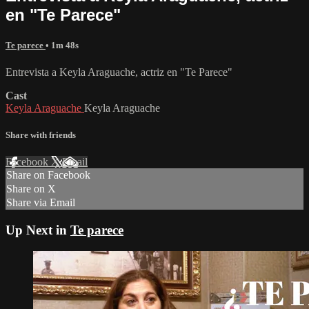
en "Te Parece"
Te parece
• 1m 48s
Entrevista a Keyla Araguache, actriz en "Te Parece"
Cast
Keyla Araguache
Keyla Araguache
Share with friends
Facebook
X
Email
Share on Facebook
Share on X
Share via Email
Up Next in
Te parece