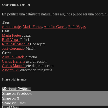
Short Films
,
Thriller
En política una catástrofe natural para algunos puede ser una oportun
Tags
cortometraje
,
María Fortes
,
Aurelio García
,
Raúl Vegas
Cast
María Fortes
Jueza
Raúl Vegas
Policía
Rita José Mantilla
Consejera
José Coronado
Matón
Crew
Aurelio García
director
Carlos Herranz
ayd direccion
Carlos Manuel
jefe de produccion
Alberto Gil
director de fotografía
Share with friends
Facebook
X
Email
Share on Facebook
Share on X
Share via Email
Load More