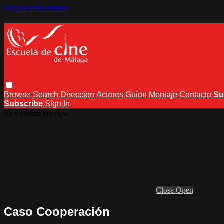
Skip to main content
Browse
Search
Direccion
Actores
Guion
Montaje
Contacto
Su
Subscribe
Sign In
Live stream preview
Close
Open
Caso Cooperación