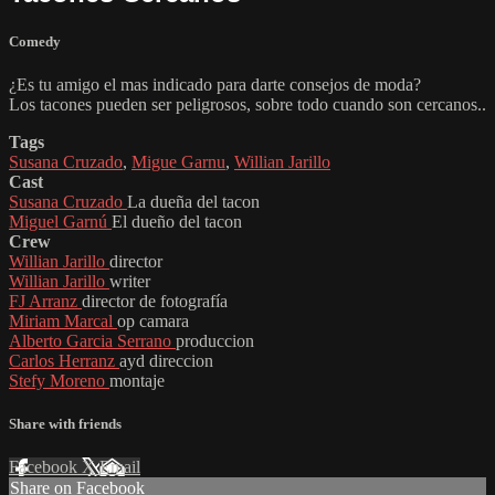
Comedy
¿Es tu amigo el mas indicado para darte consejos de moda?
Los tacones pueden ser peligrosos, sobre todo cuando son cercanos..
Tags
Susana Cruzado
,
Migue Garnu
,
Willian Jarillo
Cast
Susana Cruzado
La dueña del tacon
Miguel Garnú
El dueño del tacon
Crew
Willian Jarillo
director
Willian Jarillo
writer
FJ Arranz
director de fotografía
Miriam Marcal
op camara
Alberto Garcia Serrano
produccion
Carlos Herranz
ayd direccion
Stefy Moreno
montaje
Share with friends
Facebook
X
Email
Share on Facebook