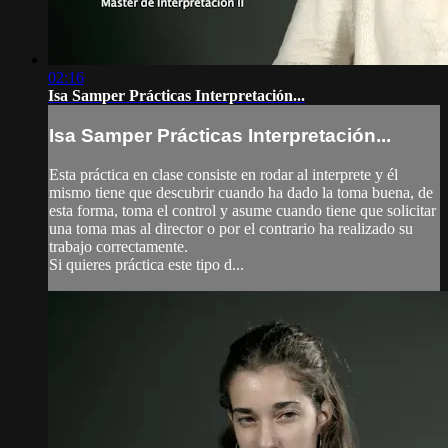
02:16
Isa Samper Prácticas Interpretación...
Isa Samper Prácticas Interpretación...
Esta práctica en clase consiste en rodar al interprete y él
mismo tiene que descubrir cuando ha dado la toma buena, de
esta forma, toma el control y asume cuando tiene que solicitar
una toma mas al director o por el contrario ha realizado su
trabajo correctamente.
Si quieres práctica este tipo d...