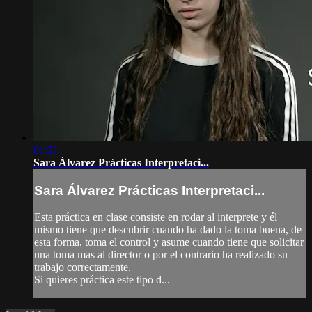
01:21
Sara Álvarez Prácticas Interpretaci...
Sara Álvarez Prácticas Interpretaci...
Esta práctica en clase consiste en rodar al interprete y él
mismo tiene que descubrir cuando ha dado la toma buena, de
esta forma, toma el control y asume cuando tiene que solicitar
una toma mas al director o por el contrario ha realizado su
trabajo correctamente.
Si quieres práctica este tipo d...