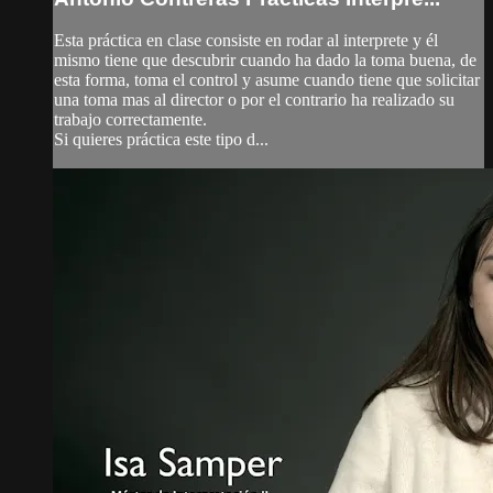
Esta práctica en clase consiste en rodar al interprete y él
mismo tiene que descubrir cuando ha dado la toma buena, de
esta forma, toma el control y asume cuando tiene que solicitar
una toma mas al director o por el contrario ha realizado su
trabajo correctamente.
Si quieres práctica este tipo d...