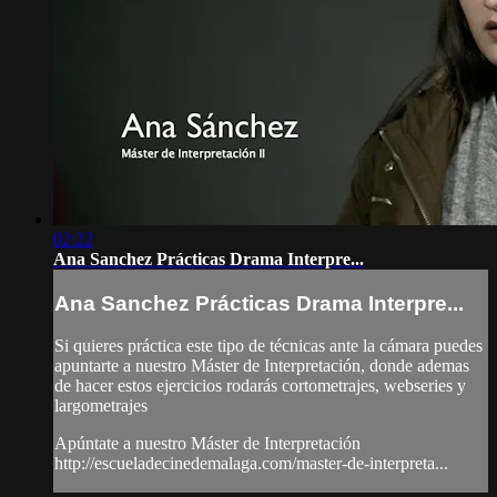
02:22
Ana Sanchez Prácticas Drama Interpre...
Ana Sanchez Prácticas Drama Interpre...
Si quieres práctica este tipo de técnicas ante la cámara puedes
apuntarte a nuestro Máster de Interpretación, donde ademas
de hacer estos ejercicios rodarás cortometrajes, webseries y
largometrajes
Apúntate a nuestro Máster de Interpretación
http://escueladecinedemalaga.com/master-de-interpreta...