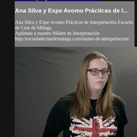
Ana Silva y Expe Avomo Prácticas de I...
Ana Silva y Expe Avomo Prácticas de Interpretación Escuela
de Cine de Málaga
Apúntate a nuestro Máster de Interpretación
http://escueladecinedemalaga.com/master-de-interpretacion/