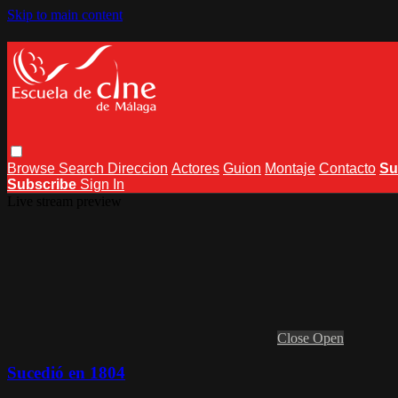
Skip to main content
Browse
Search
Direccion
Actores
Guion
Montaje
Contacto
Su
Subscribe
Sign In
Live stream preview
Close
Open
Sucedió en 1804