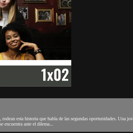
, rodean esta historia que habla de las segundas oportunidades. Una jov
se encuentra ante el dilema...