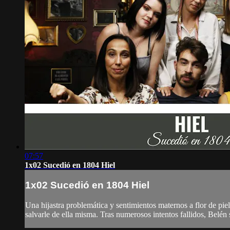
07:57
1x02 Sucedió en 1804 Hiel
1x02 Sucedió en 1804 Hiel
Una hijastra problemática y sentimientos maternos a flor de piel
salvarle de ella misma. Tras numerosos intentos fallidos, Belén 