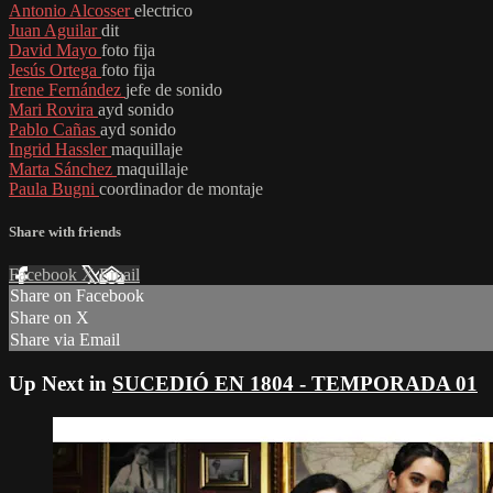
Antonio Alcosser
electrico
Juan Aguilar
dit
David Mayo
foto fija
Jesús Ortega
foto fija
Irene Fernández
jefe de sonido
Mari Rovira
ayd sonido
Pablo Cañas
ayd sonido
Ingrid Hassler
maquillaje
Marta Sánchez
maquillaje
Paula Bugni
coordinador de montaje
Share with friends
Facebook
X
Email
Share on Facebook
Share on X
Share via Email
Up Next in
SUCEDIÓ EN 1804 - TEMPORADA 01