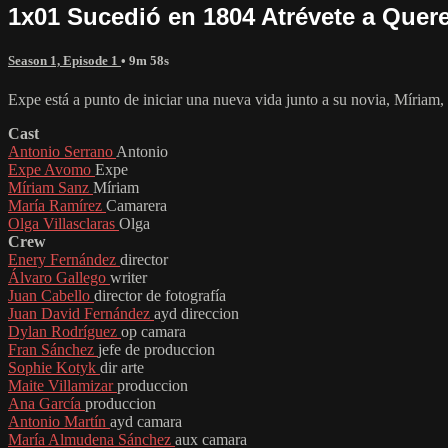
1x01 Sucedió en 1804 Atrévete a Quer
Season 1, Episode 1
• 9m 58s
Expe está a punto de iniciar una nueva vida junto a su novia, Míriam
Cast
Antonio Serrano
Antonio
Expe Avomo
Expe
Míriam Sanz
Míriam
María Ramírez
Camarera
Olga Villasclaras
Olga
Crew
Enery Fernández
director
Álvaro Gallego
writer
Juan Cabello
director de fotografía
Juan David Fernández
ayd direccion
Dylan Rodríguez
op camara
Fran Sánchez
jefe de produccion
Sophie Kotyk
dir arte
Maite Villamizar
produccion
Ana García
produccion
Antonio Martín
ayd camara
María Almudena Sánchez
aux camara