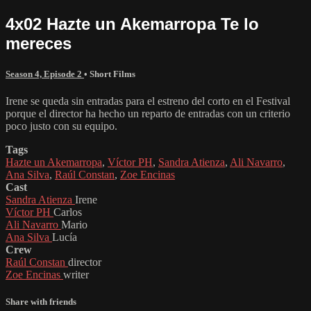
4x02 Hazte un Akemarropa Te lo
mereces
Season 4, Episode 2
•
Short Films
Irene se queda sin entradas para el estreno del corto en el Festival
porque el director ha hecho un reparto de entradas con un criterio
poco justo con su equipo.
Tags
Hazte un Akemarropa
,
Víctor PH
,
Sandra Atienza
,
Ali Navarro
,
Ana Silva
,
Raúl Constan
,
Zoe Encinas
Cast
Sandra Atienza
Irene
Víctor PH
Carlos
Ali Navarro
Mario
Ana Silva
Lucía
Crew
Raúl Constan
director
Zoe Encinas
writer
Share with friends