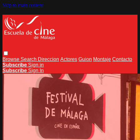
Skip to main content
Browse
Search
Direccion
Actores
Guion
Montaje
Contacto
Subscribe
Sign in
Subscribe
Sign In