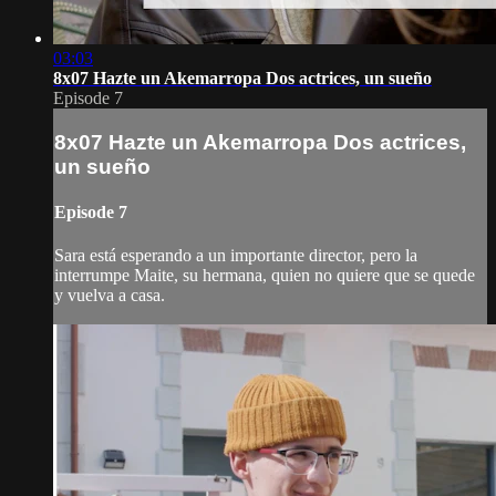
03:03
8x07 Hazte un Akemarropa Dos actrices, un sueño
Episode 7
8x07 Hazte un Akemarropa Dos actrices,
un sueño
Episode 7
Sara está esperando a un importante director, pero la
interrumpe Maite, su hermana, quien no quiere que se quede
y vuelva a casa.