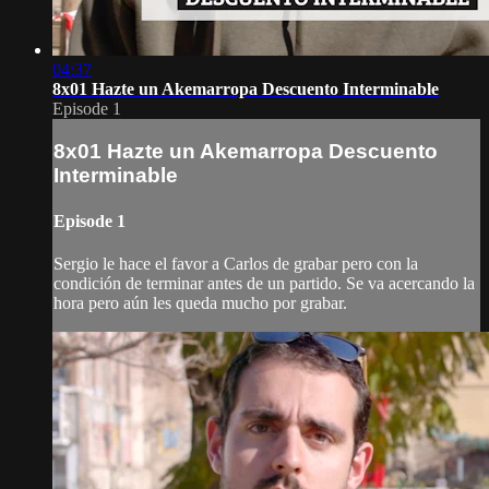
04:37
8x01 Hazte un Akemarropa Descuento Interminable
Episode 1
8x01 Hazte un Akemarropa Descuento
Interminable
Episode 1
Sergio le hace el favor a Carlos de grabar pero con la
condición de terminar antes de un partido. Se va acercando la
hora pero aún les queda mucho por grabar.