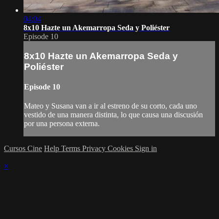
04:04
8x10 Hazte un Akemarropa Seda y Poliéster
Episode 10
8x10 Hazte un Akemarropa Seda y
Poliéster
Episode 10
Mateo y Susana van a ir al estreno de su corto, cada uno
vestido de una manera distinta, lo que causa una discusión
por una persona externa.
Cursos Cine
Help
Terms
Privacy
Cookies
Sign in
×