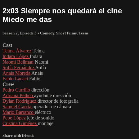
2x03 Siempre nos quedará el cine
Miedo me das
Season 2, Episode 3
•
Comedy
,
Short Films
,
Teens
Cast
Telma Álvarez
Telma
Indara López
Indara
Naomi Bellman
Naomi
Sofía Fernández
Sofía
Anais Moreda
Anais
Fabio Lacaci
Fabio
Crew
Pedro Carrillo
dirección
Adriana Pellico
ayudante dirección
Dylan Rodríguez
director de fotografía
Samuel García
operador de cámara
Mario Barranco
eléctrico
Pepe López
jefe de sonido
Cristina Giménez
montaje
Share with friends