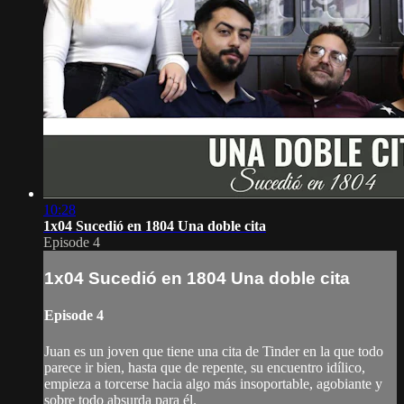
10:28
1x04 Sucedió en 1804 Una doble cita
Episode 4
1x04 Sucedió en 1804 Una doble cita
Episode 4
Juan es un joven que tiene una cita de Tinder en la que todo
parece ir bien, hasta que de repente, su encuentro idílico,
empieza a torcerse hacia algo más insoportable, agobiante y
sobre todo absurda para él.