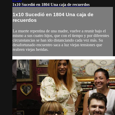
1x10 Sucedió en 1804 Una caja de recuerdos
1x10 Sucedió en 1804 Una caja de
recuerdos
La muerte repentina de una madre, vuelve a reunir bajo el
mismo a sus cuatro hijos, que con el tiempo y por diferentes
circunstancias se han ido distanciando cada vez más. Su
desafortunado encuentro saca a luz viejas tensiones que
reabren viejas heridas.