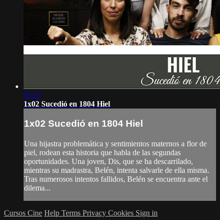
07:57
1x02 Sucedió en 1804 Hiel
1x02 Sucedió en 1804 Hiel
Una hijastra problemática y sentimientos maternos a flor de
piel, rodean esta historia que habla de las segundas
oportunidades. Una joven, Dis, que se ha descarrilado,
mientras su madrastra, Belén, intenta salvarle de ella misma.
Tras numerosos intentos fallidos, Belén se encuentra ante el
dilema...
Cursos Cine
Help
Terms
Privacy
Cookies
Sign in