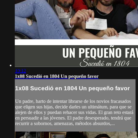
10:12
1x08 Sucedió en 1804 Un pequeño favor
1x08 Sucedió en 1804 Un pequeño favor
Un padre, harto de intentar librarse de los novios fracasados
que eligen sus hijas, decide darles un ultimátum, para que se
alejen de ellos y puedan rehacer sus vidas. El gran reto estará
en persuadir a las jóvenes. El padre desesperado, tendrá que
recurrir a sobornos, amenazas, métodos absurdos,...