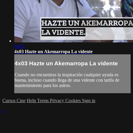
04:31
4x03 Hazte un Akemarropa La vidente
4x03 Hazte un Akemarropa La vidente
Cuando no encuentras la inspiración cualquier ayuda es
buena, incluso cuando llega de una vidente con tarifa de
mantenimiento para los astros.
Cursos Cine
Help
Terms
Privacy
Cookies
Sign in
×