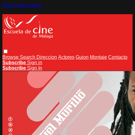
Skip to main content
Browse
Search
Direccion
Actores
Guion
Montaje
Contacto
Subscribe
Sign in
Subscribe
Sign In