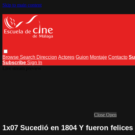
Skip to main content
Browse
Search
Direccion
Actores
Guion
Montaje
Contacto
Su
Subscribe
Sign In
Live stream preview
Close
Open
1x07 Sucedió en 1804 Y fueron felices