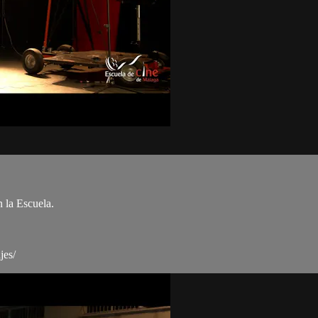
 la Escuela.
jes/