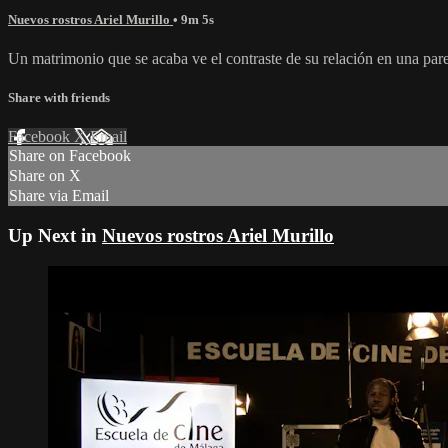
Nuevos rostros Ariel Murillo
• 9m 5s
Un matrimonio que se acaba ve el contraste de su relación en una pare
Share with friends
Facebook
X
Email
Share on Facebook
Share on X
Share via Email
Up Next in
Nuevos rostros Ariel Murillo