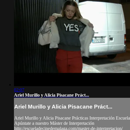
02:07
Ariel Murillo y Alicia Pisacane Práct...
Ariel Murillo y Alicia Pisacane Práct...
Ariel Murillo y Alicia Pisacane Prácticas Interpretación Escue
Apúntate a nuestro Máster de Interpretación
http://escueladecinedemalaga.com/master-de-interpretacion/