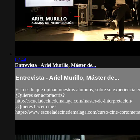
02:44
Entrevista - Ariel Murillo, Máster de...
Entrevista - Ariel Murillo, Máster de...
Esto es lo que opinan nuestros alumnos, sobre su experiencia en
¿Quieres ser actor/actriz?
http://escueladecinedemalaga.com/master-de-interpretacion/
¿Quieres hacer cine?
https://www.escueladecinedemalaga.com/curso-cine-cortometra