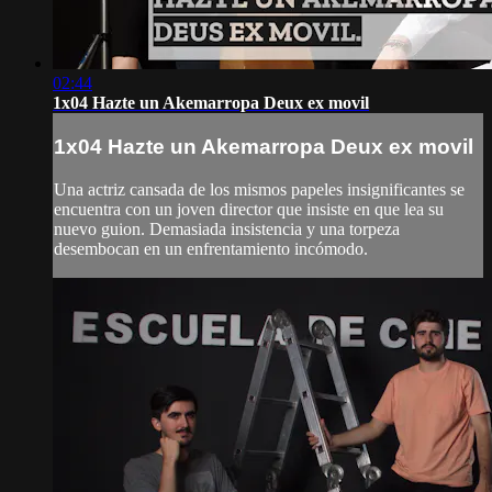
02:44
1x04 Hazte un Akemarropa Deux ex movil
1x04 Hazte un Akemarropa Deux ex movil
Una actriz cansada de los mismos papeles insignificantes se
encuentra con un joven director que insiste en que lea su
nuevo guion. Demasiada insistencia y una torpeza
desembocan en un enfrentamiento incómodo.