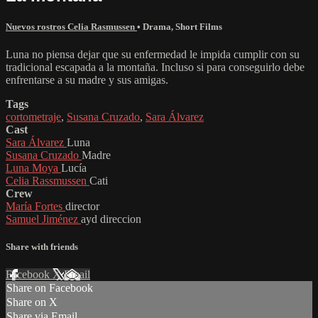
Nuevos rostros Celia Rasmussen
•
Drama
,
Short Films
Luna no piensa dejar que su enfermedad le impida cumplir con su
tradicional escapada a la montaña. Incluso si para conseguirlo debe
enfrentarse a su madre y sus amigas.
Tags
cortometraje
,
Susana Cruzado
,
Sara Álvarez
Cast
Sara Álvarez
Luna
Susana Cruzado
Madre
Luna Moya
Lucía
Celia Rassmussen
Cati
Crew
María Fortes
director
Samuel Jiménez
ayd direccion
Share with friends
Facebook
X
Email
Share on Facebook
Share on X
Share via Email