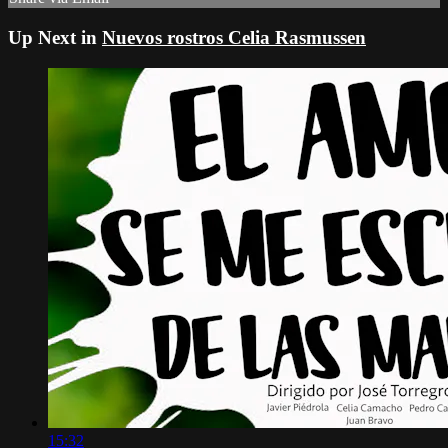
Up Next in
Nuevos rostros Celia Rasmussen
15:32