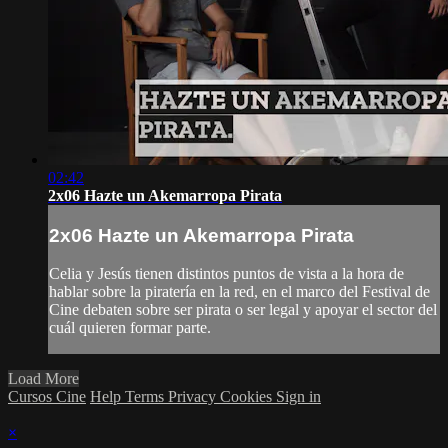
02:42
2x06 Hazte un Akemarropa Pirata
2x06 Hazte un Akemarropa Pirata
Celia y Jesús tienen distintos puntos de vista a la hora de
hablar sobre la piratería en la red, en el marco del Festival de
Cine debaten sobre ser pirata o ser legal y apoyar el sector del
cuál quieren formar parte.
Load More
Cursos Cine
Help
Terms
Privacy
Cookies
Sign in
×