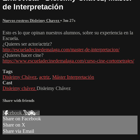
de Interpretación
Nuevos rostros Disleimy Chavez
• 3m 27s
Esto es lo que opinan nuestros alumnos, sobre su experiencia en la
Escuela.
¿Quieres ser actor/actriz?
http://escueladecinedemalaga.com/master-de-interpretacion/
¿Quieres hacer cine?
https://www.escueladecinedemalaga.com/curso-cine-cortometrajes/
Tags
Disleimy Chávez
,
actriz
,
Máster Interpretación
Cast
Disleimy chávez
Disleimy Chávez
Share with friends
Facebook
X
Email
Share on Facebook
Share on X
Share via Email