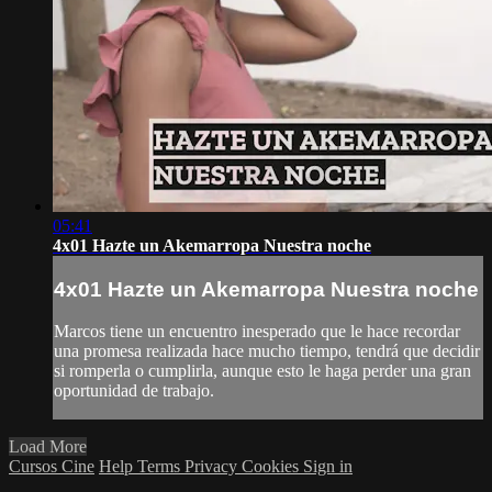
05:41
4x01 Hazte un Akemarropa Nuestra noche
4x01 Hazte un Akemarropa Nuestra noche
Marcos tiene un encuentro inesperado que le hace recordar
una promesa realizada hace mucho tiempo, tendrá que decidir
si romperla o cumplirla, aunque esto le haga perder una gran
oportunidad de trabajo.
Load More
Cursos Cine
Help
Terms
Privacy
Cookies
Sign in