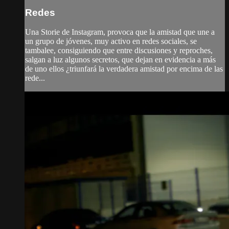
Redes
Una Storie de Instagram, provoca que la amistad que une a
un grupo de jóvenes, muy activo en redes sociales, se
tambalee, consiguiendo que entre discusiones y reproches,
salgan a luz algunos secretos, que dejan en evidencia a más
de uno ellos ¿triunfará la verdadera amistad por encima de las
rede...