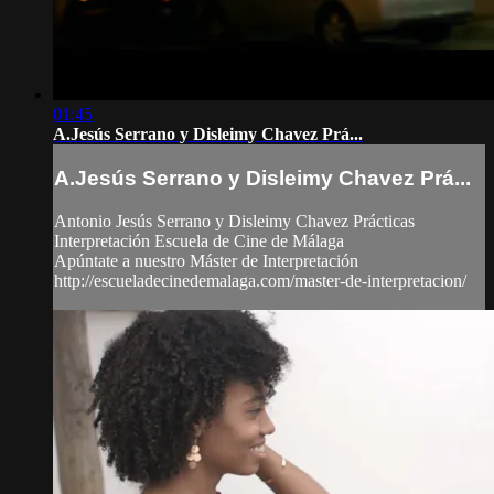
01:45
A.Jesús Serrano y Disleimy Chavez Prá...
A.Jesús Serrano y Disleimy Chavez Prá...
Antonio Jesús Serrano y Disleimy Chavez Prácticas
Interpretación Escuela de Cine de Málaga
Apúntate a nuestro Máster de Interpretación
http://escueladecinedemalaga.com/master-de-interpretacion/