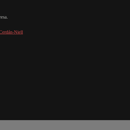
resa.
Cerdán-Niell