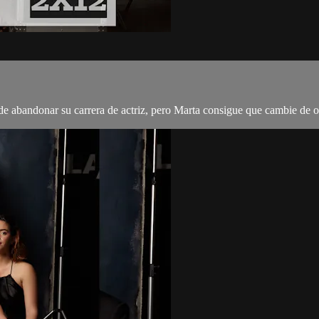
 de abandonar su carrera de actriz, pero Marta consigue que cambie de o