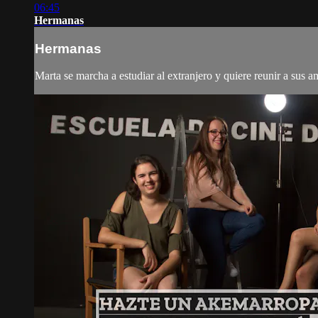
06:45
Hermanas
Hermanas
Marta se marcha a estudiar al extranjero y quiere reunir a sus 