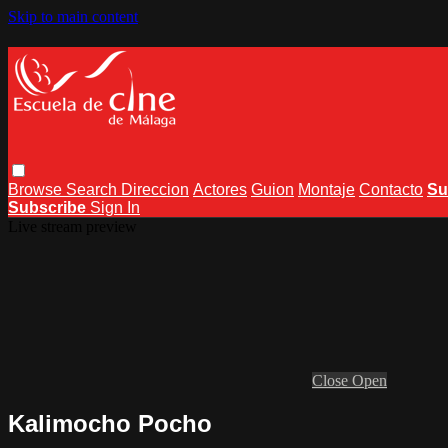
Skip to main content
Browse
Search
Direccion
Actores
Guion
Montaje
Contacto
Su
Subscribe
Sign In
Live stream preview
Close
Open
Kalimocho Pocho