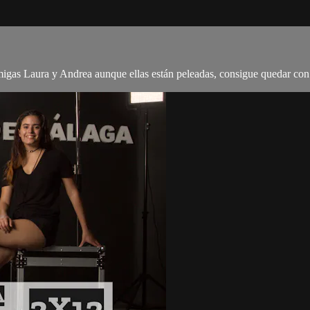
amigas Laura y Andrea aunque ellas están peleadas, consigue quedar con l