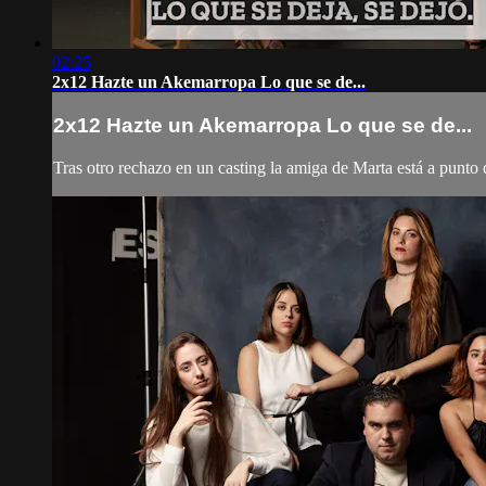
02:25
2x12 Hazte un Akemarropa Lo que se de...
2x12 Hazte un Akemarropa Lo que se de...
Tras otro rechazo en un casting la amiga de Marta está a punto