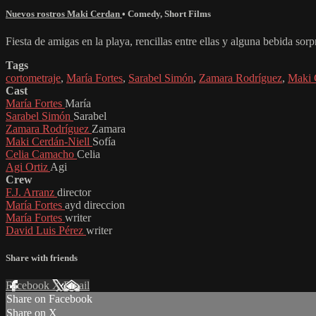
Nuevos rostros Maki Cerdan
•
Comedy
,
Short Films
Fiesta de amigas en la playa, rencillas entre ellas y alguna bebida sorp
Tags
cortometraje
,
María Fortes
,
Sarabel Simón
,
Zamara Rodríguez
,
Maki 
Cast
María Fortes
María
Sarabel Simón
Sarabel
Zamara Rodríguez
Zamara
Maki Cerdán-Niell
Sofía
Celia Camacho
Celia
Agi Ortiz
Agi
Crew
F.J. Arranz
director
María Fortes
ayd direccion
María Fortes
writer
David Luis Pérez
writer
Share with friends
Facebook
X
Email
Share on Facebook
Share on X