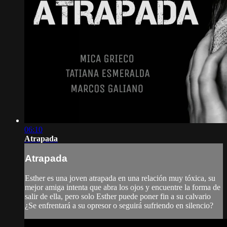
06:10
Atrapada
Atrapada
Esther es una joven atrapada en una relación muy tóxica, su
mejor amiga intenta que abra los ojos y encuentre la forma de
salir de ella, pero solo Esther puede poner fin a su calvario
¿Se enfrentará a su opresor o seguirá sufriendo en silencio?