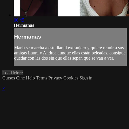
06:45
Hermanas
Hermanas
Marta se marcha a estudiar al extranjero y quiere reunir a sus
amigas Laura y Andrea aunque ellas están peleadas, consigue
quedar con las dos sin que ellas sepan que se van a ver.
Load More
Cursos Cine
Help
Terms
Privacy
Cookies
Sign in
×