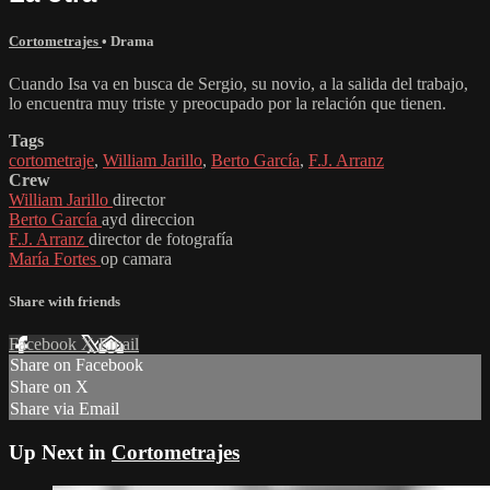
Cortometrajes
•
Drama
Cuando Isa va en busca de Sergio, su novio, a la salida del trabajo,
lo encuentra muy triste y preocupado por la relación que tienen.
Tags
cortometraje
,
William Jarillo
,
Berto García
,
F.J. Arranz
Crew
William Jarillo
director
Berto García
ayd direccion
F.J. Arranz
director de fotografía
María Fortes
op camara
Share with friends
Facebook
X
Email
Share on Facebook
Share on X
Share via Email
Up Next in
Cortometrajes