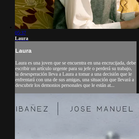
05:37
Laura
Laura
Laura es una joven que se encuentra en una encrucijada, debe
escribir un artículo urgente para su jefe o perderá su trabajo,
la desesperación lleva a Laura a tomar a una decisión que le
enfrentará con una de sus amigas, una situación que llevará a
descubrir los demonios personales que le están at...