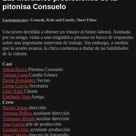
pitonisa Consuelo
Cortometrajes
•
Comedy
,
Kids and Family
,
Short Films
Una joven decidida a obtener un vistazo al futuro laboral. Animada
por su amiga, visita a una enigmática pitonisa en busca de respuestas
sobre una importante entrevista de trabajo. Sin embargo, a medida
que la sesión avanza, la chica comienza a dudar de las habilidades
de la vidente.
Cast
Alicia Bacca
Pitonisa Consuelo
Tatiana Luna
Camila Gómez
David Fernández
Vecino
Gema García
Secretaria
Lluís Rubí
Cliente
Estefanía Vera
Amiga
Crew
Xavier Jonas
dirección
Adriana Pellico
ayudante dirección
Tommaso Benati
auxiliar dirección
Ana García
jefe de producción
Germán Ortiz
ayudante producción
Juan Cabello
director de fotografía