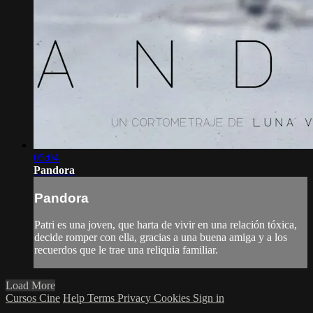
05:04
Pandora
Pandora
Patri es una joven, que harta de vivir en una relación tóxica,
decide romper con ella, gracias a una buena amiga y a los
recuerdos que le trae una reliquia familiar.
Load More
Cursos Cine
Help
Terms
Privacy
Cookies
Sign in