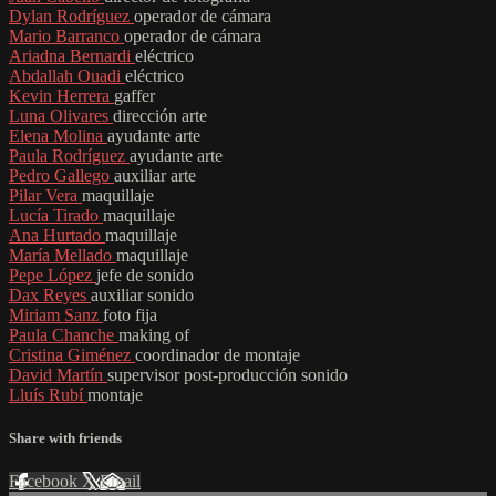
Dylan Rodríguez
operador de cámara
Mario Barranco
operador de cámara
Ariadna Bernardi
eléctrico
Abdallah Ouadi
eléctrico
Kevin Herrera
gaffer
Luna Olivares
dirección arte
Elena Molina
ayudante arte
Paula Rodríguez
ayudante arte
Pedro Gallego
auxiliar arte
Pilar Vera
maquillaje
Lucía Tirado
maquillaje
Ana Hurtado
maquillaje
María Mellado
maquillaje
Pepe López
jefe de sonido
Dax Reyes
auxiliar sonido
Miriam Sanz
foto fija
Paula Chanche
making of
Cristina Giménez
coordinador de montaje
David Martín
supervisor post-producción sonido
Lluís Rubí
montaje
Share with friends
Facebook
X
Email