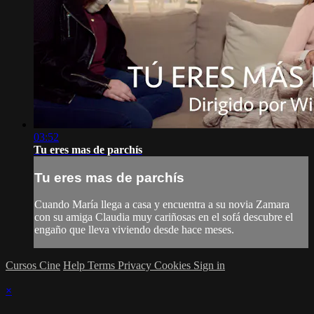
03:52
Tu eres mas de parchís
Tu eres mas de parchís
Cuando María llega a casa y encuentra a su novia Zamara
con su amiga Claudia muy cariñosas en el sofá descubre el
engaño que lleva viviendo desde hace meses.
Cursos Cine
Help
Terms
Privacy
Cookies
Sign in
×