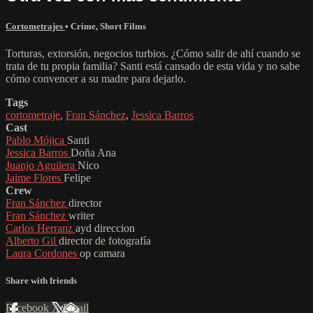
Cortometrajes
•
Crime
,
Short Films
Torturas, extorsión, negocios turbios. ¿Cómo salir de ahí cuando se
trata de tu propia familia? Santi está cansado de esta vida y no sabe
cómo convencer a su madre para dejarlo.
Tags
cortometraje
,
Fran Sánchez
,
Jessica Barros
Cast
Pablo Mójica
Santi
Jessica Barros
Doña Ana
Juanjo Aguilera
Nico
Jaime Flores
Felipe
Crew
Fran Sánchez
director
Fran Sánchez
writer
Carlos Herranz
ayd direccion
Alberto Gil
director de fotografía
Laura Cordones
op camara
Share with friends
Facebook
X
Email