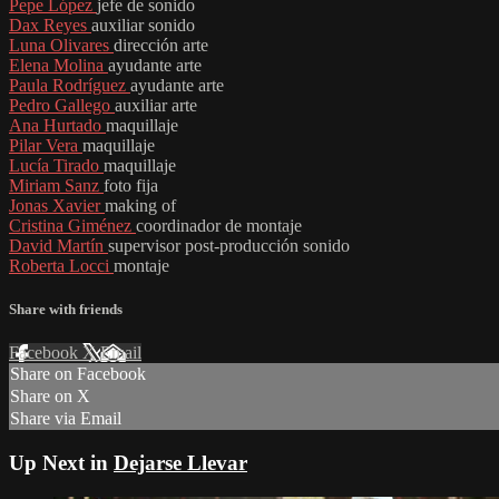
Pepe López
jefe de sonido
Dax Reyes
auxiliar sonido
Luna Olivares
dirección arte
Elena Molina
ayudante arte
Paula Rodríguez
ayudante arte
Pedro Gallego
auxiliar arte
Ana Hurtado
maquillaje
Pilar Vera
maquillaje
Lucía Tirado
maquillaje
Miriam Sanz
foto fija
Jonas Xavier
making of
Cristina Giménez
coordinador de montaje
David Martín
supervisor post-producción sonido
Roberta Locci
montaje
Share with friends
Facebook
X
Email
Share on Facebook
Share on X
Share via Email
Up Next in
Dejarse Llevar