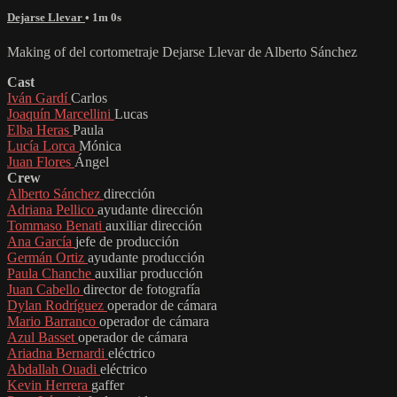
Dejarse Llevar
• 1m 0s
Making of del cortometraje Dejarse Llevar de Alberto Sánchez
Cast
Iván Gardí
Carlos
Joaquín Marcellini
Lucas
Elba Heras
Paula
Lucía Lorca
Mónica
Juan Flores
Ángel
Crew
Alberto Sánchez
dirección
Adriana Pellico
ayudante dirección
Tommaso Benati
auxiliar dirección
Ana García
jefe de producción
Germán Ortiz
ayudante producción
Paula Chanche
auxiliar producción
Juan Cabello
director de fotografía
Dylan Rodríguez
operador de cámara
Mario Barranco
operador de cámara
Azul Basset
operador de cámara
Ariadna Bernardi
eléctrico
Abdallah Ouadi
eléctrico
Kevin Herrera
gaffer