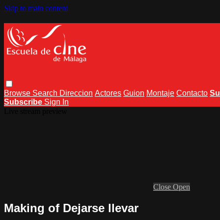
Skip to main content
Browse
Search
Direccion
Actores
Guion
Montaje
Contacto
Su
Subscribe
Sign In
Live stream preview
Close
Open
Making of Dejarse llevar