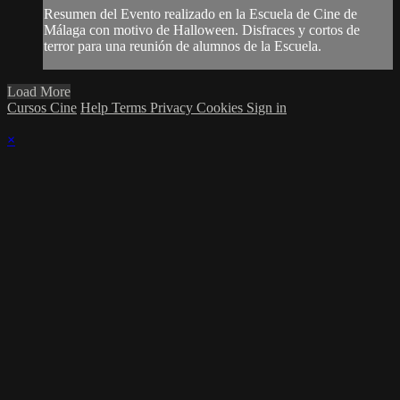
Resumen del Evento realizado en la Escuela de Cine de
Málaga con motivo de Halloween. Disfraces y cortos de
terror para una reunión de alumnos de la Escuela.
Load More
Cursos Cine
Help
Terms
Privacy
Cookies
Sign in
×